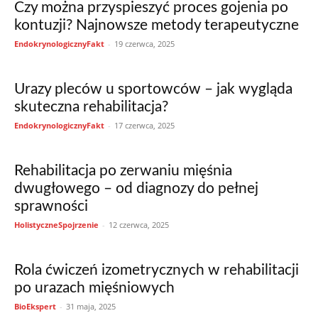
Czy można przyspieszyć proces gojenia po
kontuzji? Najnowsze metody terapeutyczne
EndokrynologicznyFakt
-
19 czerwca, 2025
Urazy pleców u sportowców – jak wygląda
skuteczna rehabilitacja?
EndokrynologicznyFakt
-
17 czerwca, 2025
Rehabilitacja po zerwaniu mięśnia
dwugłowego – od diagnozy do pełnej
sprawności
HolistyczneSpojrzenie
-
12 czerwca, 2025
Rola ćwiczeń izometrycznych w rehabilitacji
po urazach mięśniowych
BioEkspert
-
31 maja, 2025