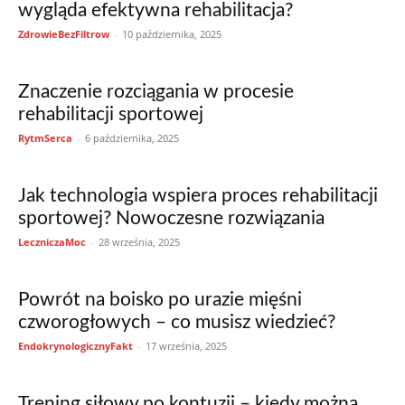
wygląda efektywna rehabilitacja?
ZdrowieBezFiltrow
-
10 października, 2025
Znaczenie rozciągania w procesie
rehabilitacji sportowej
RytmSerca
-
6 października, 2025
Jak technologia wspiera proces rehabilitacji
sportowej? Nowoczesne rozwiązania
LeczniczaMoc
-
28 września, 2025
Powrót na boisko po urazie mięśni
czworogłowych – co musisz wiedzieć?
EndokrynologicznyFakt
-
17 września, 2025
Trening siłowy po kontuzji – kiedy można