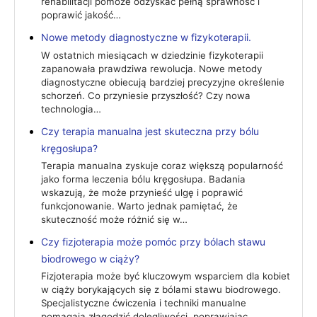
rehabilitacji pomoże odzyskać pełną sprawność i
poprawić jakość…
Nowe metody diagnostyczne w fizykoterapii.
W ostatnich miesiącach w dziedzinie fizykoterapii
zapanowała prawdziwa rewolucja. Nowe metody
diagnostyczne obiecują bardziej precyzyjne określenie
schorzeń. Co przyniesie przyszłość? Czy nowa
technologia…
Czy terapia manualna jest skuteczna przy bólu
kręgosłupa?
Terapia manualna zyskuje coraz większą popularność
jako forma leczenia bólu kręgosłupa. Badania
wskazują, że może przynieść ulgę i poprawić
funkcjonowanie. Warto jednak pamiętać, że
skuteczność może różnić się w…
Czy fizjoterapia może pomóc przy bólach stawu
biodrowego w ciąży?
Fizjoterapia może być kluczowym wsparciem dla kobiet
w ciąży borykających się z bólami stawu biodrowego.
Specjalistyczne ćwiczenia i techniki manualne
pomagają złagodzić dolegliwości, poprawiając