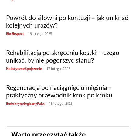
Powrót do siłowni po kontuzji – jak uniknąć
kolejnych urazów?
BioEkspert
-
19 lutego, 2025
Rehabilitacja po skręceniu kostki – czego
unikać, by nie pogorszyć stanu?
HolistyczneSpojrzenie
-
17 lutego, 2025
Regeneracja po naciągnięciu mięśnia –
praktyczny przewodnik krok po kroku
EndokrynologicznyFakt
-
13 lutego, 2025
Warto przeczytać także